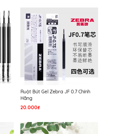
Ruột Bút Gel Zebra JF 0.7 Chính
Bút Kaco Dai
Hãng
20.000₫
52.000₫