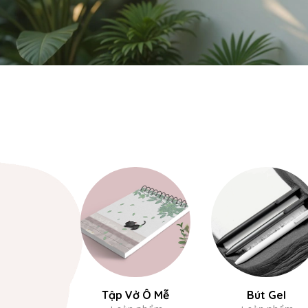
Tập Vở Ô Mễ
Bút Gel