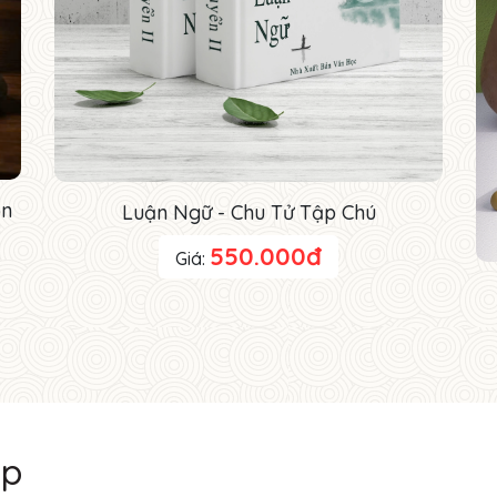
ôn
Luận Ngữ - Chu Tử Tập Chú
550.000đ
Giá:
ệp