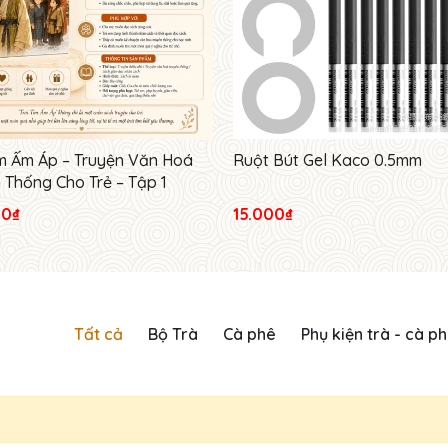
im Ấm Áp – Truyện Văn Hoá
Ruột Bút Gel Kaco 0.5mm
 Thống Cho Trẻ – Tập 1
00₫
15.000₫
Tất cả
Bộ Trà
Cà phê
Phụ kiện trà - cà p