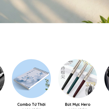
Combo Tứ Thời
Bút Mực Hero