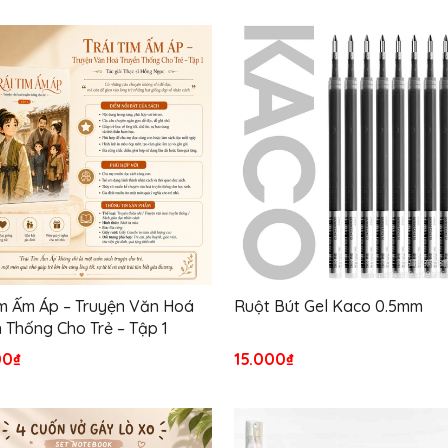
im Ấm Áp – Truyện Văn Hoá
Ruột Bút Gel Kaco 0.5mm
 Thống Cho Trẻ – Tập 1
00₫
15.000₫