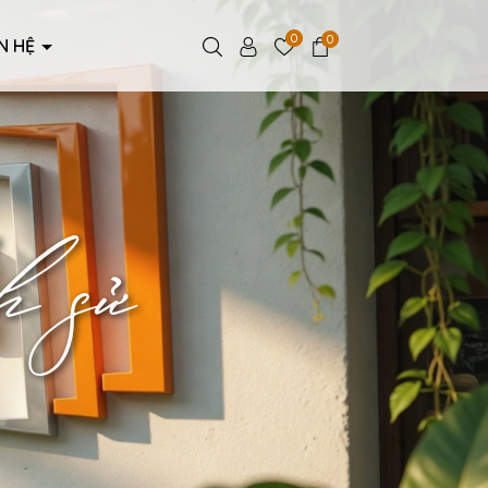
0
0
ÊN HỆ
h sử