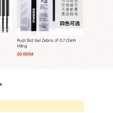
Ruột Bút Gel Zebra JF 0.7 Chính
Bút Kaco Dai
Hãng
20.000₫
52.000₫
hê