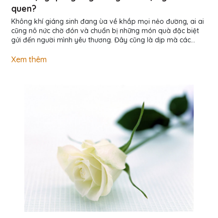
quen?
Không khí giáng sinh đang ùa về khắp mọi nẻo đường, ai ai
cũng nô nức chờ đón và chuẩn bị những món quà đặc biệt
gửi đến người mình yêu thương. Đây cũng là dịp mà các
chàng trai có thể dành tặng cho người yêu của mình những
món quà giáng sinh ý nghĩa, đặc biệt là với những tình yêu
Xem thêm
đang chớm nở. Dưới đây sẽ là một vài gợi ý quà tặng giáng
sinh cho bạn gái mới quen thật ý nghĩa và lãng mạn, giúp
các chàng thể hiện được tình cảm của mình đối với...