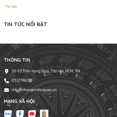
Tin tức
TIN TỨC NỔI BẬT
THÔNG TIN
50-52 Trần Hưng Đạo, Tân Hải, HCM, VN
0327798278
info@nhangonthuquan.vn
MẠNG XÃ HỘI