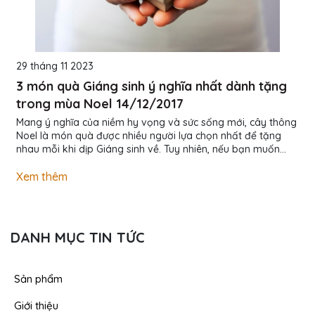
29 tháng 11 2023
3 món quà Giáng sinh ý nghĩa nhất dành tặng
trong mùa Noel 14/12/2017
Mang ý nghĩa của niềm hy vọng và sức sống mới, cây thông
Noel là món quà được nhiều người lựa chọn nhất để tặng
nhau mỗi khi dịp Giáng sinh về. Tuy nhiên, nếu bạn muốn
món quà của mình thật độc đáo cũng như không “đụng
hàng”, thay vì tặng một cây thông Noel bằng lá Tùng như
Xem thêm
mọi khi, bạn có thể sáng tạo bằng nhiều loại hoa khác
nhưng vẫn tạo kiểu theo hình dáng cây thông. Những thiết
kế như vậy không chỉ độc đáo và mới lạ mà còn rất tiện
dụng khi có thể trang...
DANH MỤC TIN TỨC
Sản phẩm
Giới thiệu