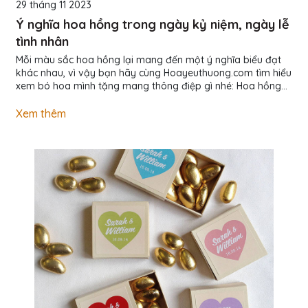
29 tháng 11 2023
Ý nghĩa hoa hồng trong ngày kỷ niệm, ngày lễ
tình nhân
Mỗi màu sắc hoa hồng lại mang đến một ý nghĩa biểu đạt
khác nhau, vì vậy bạn hãy cùng Hoayeuthuong.com tìm hiểu
xem bó hoa mình tặng mang thông điệp gì nhé: Hoa hồng
đỏ: tượng trưng cho một tình yêu nồng cháy và lãng mạn.
Hoa hồng đỏ đã có từ rất lâu đời, trải qua nhiều nền văn
Xem thêm
hóa - cả phương tây và phương đông.Nhưng ở bất kì đâu,
nó cũng luôn là loài hoa được yêu thích nhất, và biểu tượng
cho một thứ tình cảm vô cùng thiêng liêng: Tình yêu. Hoa
hồng trắng: tượng trưng...