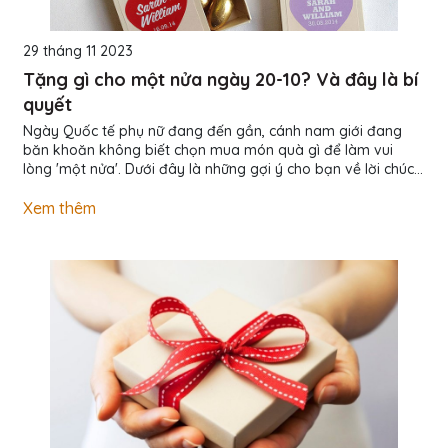
29 tháng 11 2023
Tặng gì cho một nửa ngày 20-10? Và đây là bí
quyết
Ngày Quốc tế phụ nữ đang đến gần, cánh nam giới đang
băn khoăn không biết chọn mua món quà gì để làm vui
lòng 'một nửa'. Dưới đây là những gợi ý cho bạn về lời chúc
20/10 và quà tặng 20/10 ý nghĩa nhất. Món quà 'phổ cập'
không thể thiếu trong ngày quốc tế phụ nữ. Tất cả các cô
Xem thêm
gái đều cảm thấy hạnh phúc khi được tặng hoa. Thậm chí,
nhiều cô gái còn dựa vào bó hoa bạn tặng để xác định mức
độ tình cảm. Do đó, hãy thật tinh tế với bó hoa của mình...