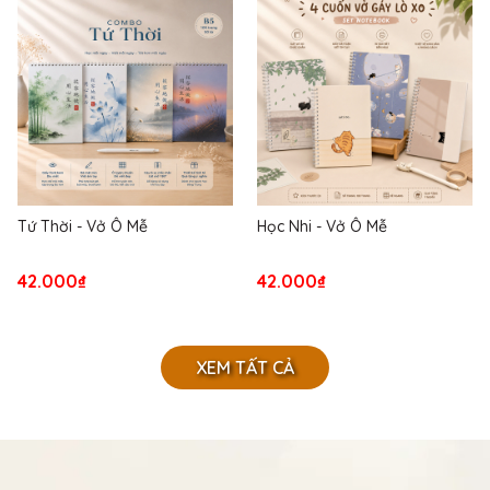
Tứ Thời - Vở Ô Mễ
Học Nhi - Vở Ô Mễ
42.000₫
42.000₫
XEM TẤT CẢ