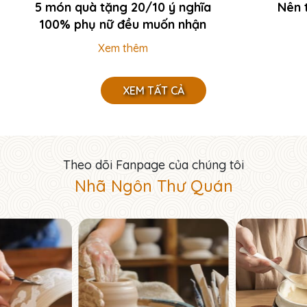
5 món quà tặng 20/10 ý nghĩa
Nên 
100% phụ nữ đều muốn nhận
Xem thêm
XEM TẤT CẢ
Theo dõi Fanpage của chúng tôi
Nhã Ngôn Thư Quán