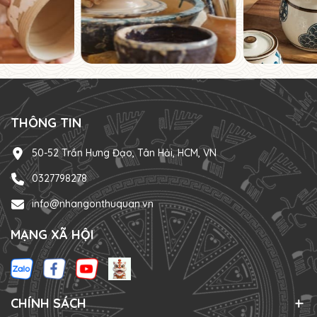
THÔNG TIN
50-52 Trần Hưng Đạo, Tân Hải, HCM, VN
0327798278
info@nhangonthuquan.vn
MẠNG XÃ HỘI
CHÍNH SÁCH