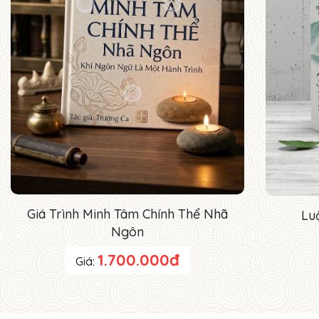
Giá Trình Minh Tâm Chính Thể Nhã
Lu
Ngôn
1.700.000đ
Giá: