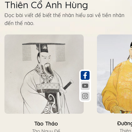
Thiên Cổ Anh Hùng
Đọc bài viết để biết thế nhân hiểu sai về tiền nhân
đến thế nào.
Đường
Tào Tháo
Thiên
Tào Nguỵ Đế