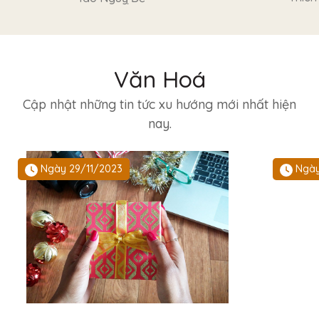
Văn Hoá
Cập nhật những tin tức xu hướng mới nhất hiện
nay.
Ngày 29/11/2023
Ngày