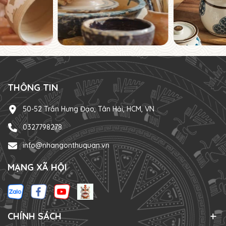
THÔNG TIN
50-52 Trần Hưng Đạo, Tân Hải, HCM, VN
0327798278
info@nhangonthuquan.vn
MẠNG XÃ HỘI
CHÍNH SÁCH