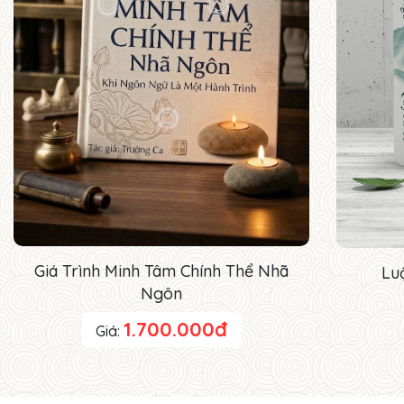
Giá Trình Minh Tâm Chính Thể Nhã
Lu
Ngôn
1.700.000đ
Giá: