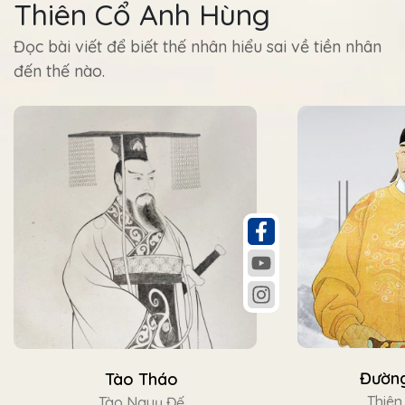
Thiên Cổ Anh Hùng
Đọc bài viết để biết thế nhân hiểu sai về tiền nhân
đến thế nào.
Đường
Tào Tháo
Thiên
Tào Nguỵ Đế