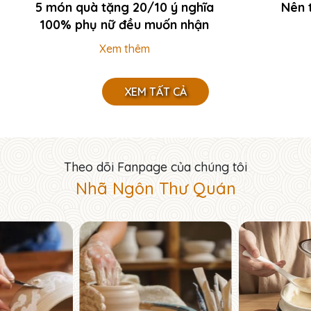
5 món quà tặng 20/10 ý nghĩa
Nên 
100% phụ nữ đều muốn nhận
Xem thêm
XEM TẤT CẢ
Theo dõi Fanpage của chúng tôi
Nhã Ngôn Thư Quán