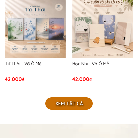
Tứ Thời - Vở Ô Mễ
Học Nhi - Vở Ô Mễ
42.000₫
42.000₫
XEM TẤT CẢ