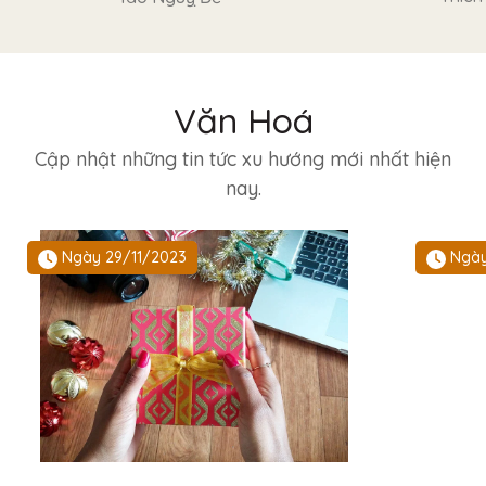
Văn Hoá
Cập nhật những tin tức xu hướng mới nhất hiện
nay.
Ngày 29/11/2023
Ngày