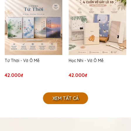
Tứ Thời - Vở Ô Mễ
Học Nhi - Vở Ô Mễ
42.000₫
42.000₫
XEM TẤT CẢ