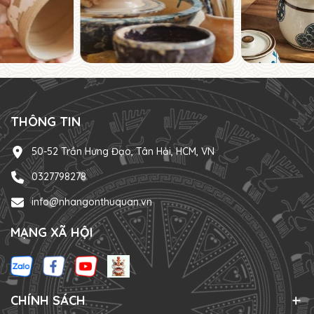
THÔNG TIN
50-52 Trần Hưng Đạo, Tân Hải, HCM, VN
0327798278
info@nhangonthuquan.vn
MẠNG XÃ HỘI
CHÍNH SÁCH