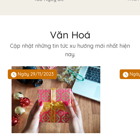
Văn Hoá
Cập nhật những tin tức xu hướng mới nhất hiện
nay.
Ngày 29/11/2023
Ngày