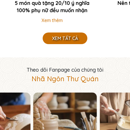
5 món quà tặng 20/10 ý nghĩa
Nên 
100% phụ nữ đều muốn nhận
Xem thêm
XEM TẤT CẢ
Theo dõi Fanpage của chúng tôi
Nhã Ngôn Thư Quán