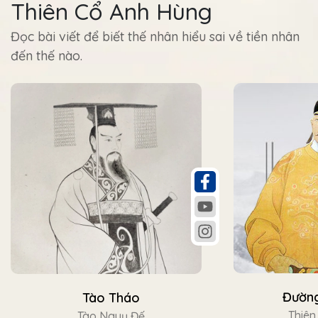
Thiên Cổ Anh Hùng
Đọc bài viết để biết thế nhân hiểu sai về tiền nhân
đến thế nào.
Đường
Tào Tháo
Thiên
Tào Nguỵ Đế