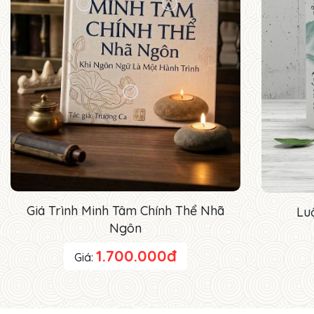
Giá Trình Minh Tâm Chính Thể Nhã
Lu
Ngôn
1.700.000đ
Giá: