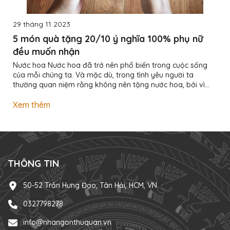
29 tháng 11 2023
5 món quà tặng 20/10 ý nghĩa 100% phụ nữ
đều muốn nhận
Nước hoa Nước hoa đã trở nên phổ biến trong cuộc sống
của mỗi chúng ta. Và mặc dù, trong tình yêu người ta
thường quan niệm rằng không nên tặng nước hoa, bởi vì
nhiều người nghĩ rằng đặc trưng của nước hoa là bay mùi
nên họ lo sợ tình cảm cũng bay theo mùi hương và nhanh
Xem thêm
chóng chia tay. Nhưng đó chỉ là quan niệm cổ hủ mà thôi,
theo các chuyên gia cho biết: “Nước hoa có hương thơm
nhẹ nhàng, lôi cuốn, sẽ giúp bạn có sự lãng mạn hơn trong
tình yêu”. Nước hoa cũng...
THÔNG TIN
50-52 Trần Hưng Đạo, Tân Hải, HCM, VN
0327798278
info@nhangonthuquan.vn