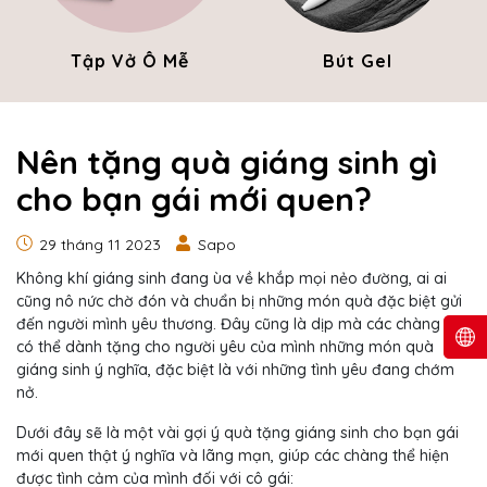
Tập Vở Ô Mễ
Bút Gel
Nên tặng quà giáng sinh gì
cho bạn gái mới quen?
29 tháng 11 2023
Sapo
Không khí giáng sinh đang ùa về khắp mọi nẻo đường, ai ai
cũng nô nức chờ đón và chuẩn bị những món quà đặc biệt gửi
đến người mình yêu thương. Đây cũng là dịp mà các chàng trai
có thể dành tặng cho người yêu của mình những món quà
giáng sinh ý nghĩa, đặc biệt là với những tình yêu đang chớm
nở.
Dưới đây sẽ là một vài gợi ý quà tặng giáng sinh cho bạn gái
mới quen thật ý nghĩa và lãng mạn, giúp các chàng thể hiện
được tình cảm của mình đối với cô gái: