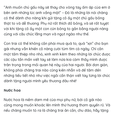
"Anh muốn chú gấu này sẽ thay cho vòng tay ấm áp của em ở
bên anh những lúc anh vắng mặt" – Đó là những lời nói chàng
có thể dành cho nàng khi gửi tặng cô ấy một chú gấu bông
thật to và dễ thương. Phụ nữ rất thích đồ bông, và sẽ rất tuyệt
vời khi tặng cô ấy một con cún bông to gần bằng người nàng
cùng với câu chúc lãng mạn và ngọt ngào như thế.
Con trai có thể không cần phải mua quà to, quà “xịn” cho bạn
gái nhưng vẫn khiến cô nàng cười tủm tỉm cả ngày. Chỉ cần
một tấm thiệp nho nhỏ, xinh xinh kèm theo những lời chúc được
các cậu tẩn mẩn viết tay sẽ làm nửa kia cảm thấy mình được
trân trọng trong mối quan hệ này của hai người. Bởi đơn giản,
không phải chàng trai nào cũng kiên nhẫn và để tâm đến
những tiểu tiết nhỏ như việc ngồi cẩn thận viết tay từng lời chúc
dành tặng người mình yêu thương đâu nhé!
Nước hoa
Nước hoa là niềm đam mê của mọi phụ nữ, bởi cô gái nào
cũng mong muốn khoác lên mình thứ hương thơm quyến rũ. Và
nếu chàng muốn tỏ ra là chàng trai ân cần, chu đáo, hãy tặng